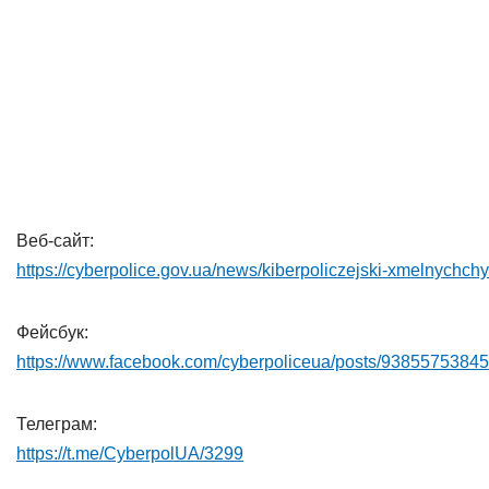
Веб-сайт:
https://cyberpolice.gov.ua/news/kiberpoliczejski-xmelnychch
Фейсбук:
https://www.facebook.com/cyberpoliceua/posts/9385575384
Телеграм:
https://t.me/CyberpolUA/3299