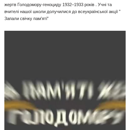
жертв Голодомору-геноциду 1932–1933 років . Учні та
вчителі нашої школи долучилися до всеукраїнської акції ”
Запали свічку пам’яті”